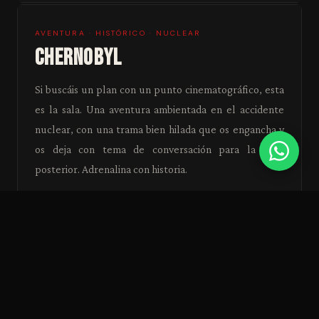
AVENTURA · HISTÓRICO · NUCLEAR
CHERNOBYL
Si buscáis un plan con un punto cinematográfico, esta
es la sala. Una aventura ambientada en el accidente
nuclear, con una trama bien hilada que os engancha y
os deja con tema de conversación para la cena
posterior. Adrenalina con historia.
90 MIN
2–9
DESDE 15€
DURACIÓN
JUGADORES
POR PERSONA
TODAS LAS EDADES
EDAD
VER SALA Y RESERVAR →